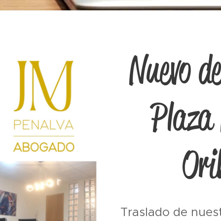
Nuevo d
Plaza
Ori
Traslado de nues