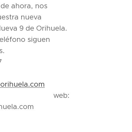
r de ahora, nos
uestra nueva
Nueva 9 de Orihuela.
eléfono siguen
s.
7
aorihuela.com
a web:
huela.com