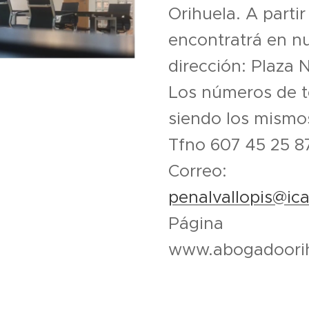
Orihuela. A parti
encontratrá en n
dirección: Plaza 
Los números de t
siendo los mismo
Tfno 607 45 25 8
Correo:
penalvallopis@ic
Págin
www.abogadoori