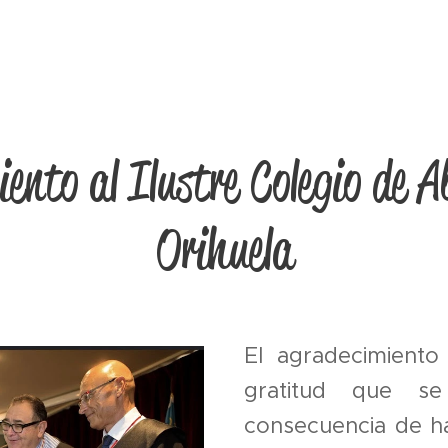
ento al Ilustre Colegio de 
Orihuela
El agradecimiento
gratitud que s
consecuencia de ha