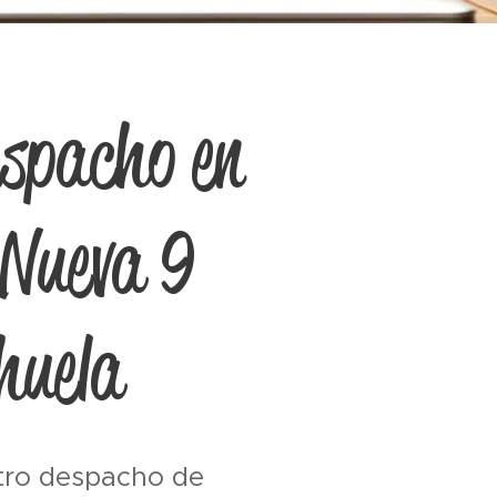
espacho en
 Nueva 9
huela
tro despacho de